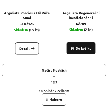
Argalista Precious Oil Růže
Argalista Regenerační
50ml
kondicionér 1l
Kč125
Kč789
od
Skladem
(2 ks)
Skladem
(>5 ks)
Průměrné
hodnocení
produktu
Do košíku
Detail
je
5,0
z
5
Načíst 8 dalších
hvězdiček.
S
t
1
3
O
r
18
položek celkem
á
v
n
l
Nahoru
k
á
o