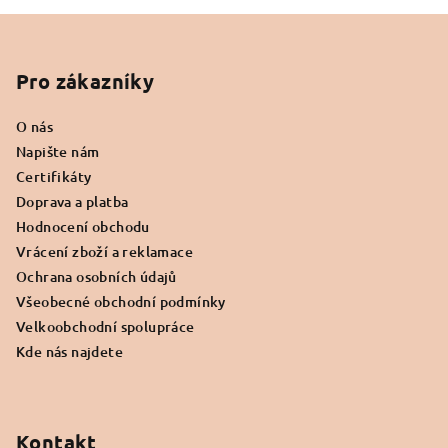
d
v
Z
á
a
n
c
á
í
í
p
Pro zákazníky
p
a
r
O nás
t
v
Napište nám
í
k
Certifikáty
y
Doprava a platba
v
Hodnocení obchodu
ý
Vrácení zboží a reklamace
p
Ochrana osobních údajů
i
s
Všeobecné obchodní podmínky
u
Velkoobchodní spolupráce
Kde nás najdete
Kontakt