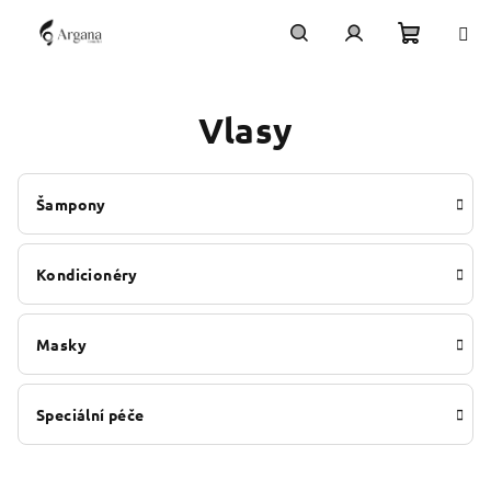
Přejít
na
obsah
Nákupn
Hledat
Přihlášení
Vlasy
košík
Šampony
Kondicionéry
Masky
Speciální péče