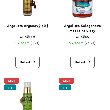
p
ů
r
o
d
Argalista Arganový olej
Argalista Kolagenová
maska na vlasy
u
Kč119
Kč45
od
od
k
Skladem
(3 ks)
Skladem
(>5 ks)
t
Průměrné
Průměrné
ů
hodnocení
hodnocení
produktu
produktu
Detail
Detail
je
je
5,0
5,0
z
z
5
5
Akce
Akce
hvězdiček.
hvězdiček.
Tip
Tip