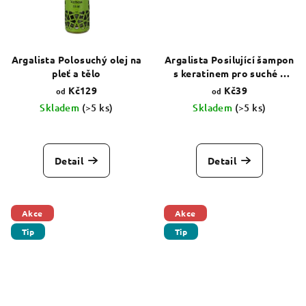
Argalista Polosuchý olej na
Argalista Posilující šampon
pleť a tělo
s keratinem pro suché a
oslabené vlasy
Kč129
Kč39
od
od
Skladem
(>5 ks)
Skladem
(>5 ks)
Průměrné
Průměrné
hodnocení
hodnocení
produktu
produktu
Detail
Detail
je
je
5,0
5,0
z
z
5
5
Akce
Akce
hvězdiček.
hvězdiček.
Tip
Tip