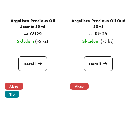
Argalista Precious Oil
Argalista Precious Oil Oud
Jasmín 50ml
50ml
Kč129
Kč129
od
od
Skladem
(>5 ks)
Skladem
(>5 ks)
Průměrné
Průměrné
hodnocení
hodnocení
produktu
produktu
Detail
Detail
je
je
5,0
5,0
z
z
5
5
Akce
Akce
hvězdiček.
hvězdiček.
Tip