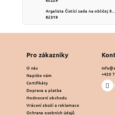
Kč229
Argalista Čistící sada na obli
Kč319
Z
á
Pro zákazníky
Kon
p
a
O nás
info
@
+420 7
t
Napište nám
Certifikáty
í
Doprava a platba
Hodnocení obchodu
Vrácení zboží a reklamace
Ochrana osobních údajů