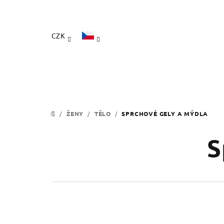
Přejít
na
obsah
CZK
/
ŽENY
/
TĚLO
/
SPRCHOVÉ GELY A MÝDLA
DOMŮ
S