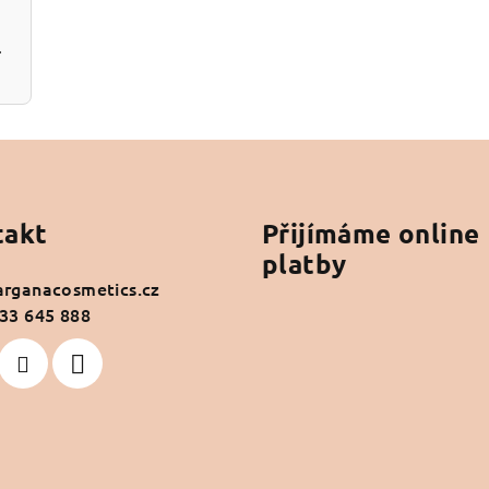
čej 80g
takt
Přijímáme online
platby
arganacosmetics.cz
33 645 888