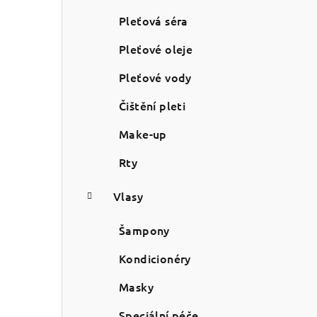
n
Pleťová séra
í
Pleťové oleje
p
Pleťové vody
a
Čištění pleti
n
Make-up
e
Rty
l
Vlasy
Šampony
Kondicionéry
Masky
Speciální péče