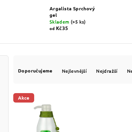
Argalista Sprchový
gel
Skladem
(>5 ks)
Kč35
od
Ř
Doporučujeme
Nejlevnější
Nejdražší
Ne
a
z
e
V
Akce
n
ý
í
p
p