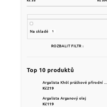
Kč
35
Kč
59
Na skladě
1
ROZBALIT FILTR
Top 10 produktů
Argalista Khôl práškové přírodní oční
Kč219
Argalista Arganový olej
Kč119