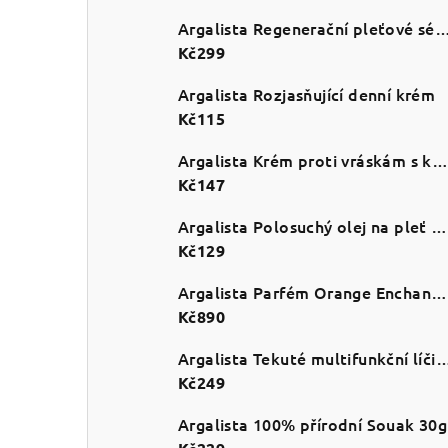
Argalista Regenerační pleťov
Kč299
Argalista Rozjasňující denní krém
Kč115
Argalista Krém proti vráskám s kolagenem
Kč147
Argalista Polosuchý olej na pleť a tělo
Kč129
Argalista Parfém Orange Enchanté 50ml
Kč890
Argalista Tekuté multifunkční líčidlo na tvá
Kč249
Argalista 100% přírodní Souak 30g