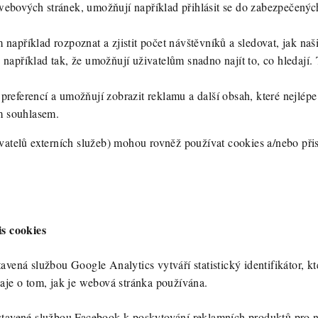
webových stránek, umožňují například přihlásit se do zabezpečených 
 například rozpoznat a zjistit počet návštěvníků a sledovat, jak na
 například tak, že umožňují uživatelům snadno najít to, co hledaj
 preferencí a umožňují zobrazit reklamu a další obsah, které nejlép
m souhlasem.
tovatelů externích služeb) mohou rovněž používat cookies a/nebo 
is cookies
avená službou Google Analytics vytváří statistický identifikátor, kt
aje o tom, jak je webová stránka používána.
tavené službou Facebook k poskytování reklamních produktů pro n