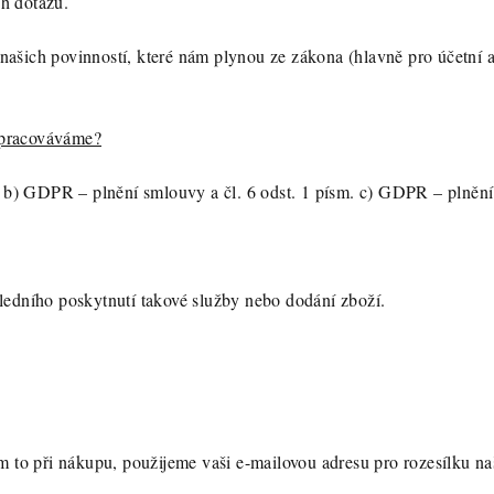
h dotazů.
ašich povinností, které nám plynou ze zákona (hlavně pro účetní a
zpracováváme?
m. b) GDPR – plnění smlouvy a čl. 6 odst. 1 písm. c) GDPR – plnění
ledního poskytnutí takové služby nebo dodání zboží.
ám to při nákupu, použijeme vaši e-mailovou adresu pro rozesílku na