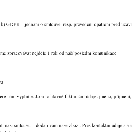
m. b) GDPR – jednání o smlouvě, resp. provedení opatření před uzav
me zpracovávat nejdéle 1 rok od naší poslední komunikace.
pu
ré nám vyplníte. Jsou to hlavně fakturační údaje: jméno, příjmení, 
li naši smlouvu – dodali vám naše zboží. Přes kontaktní údaje s 