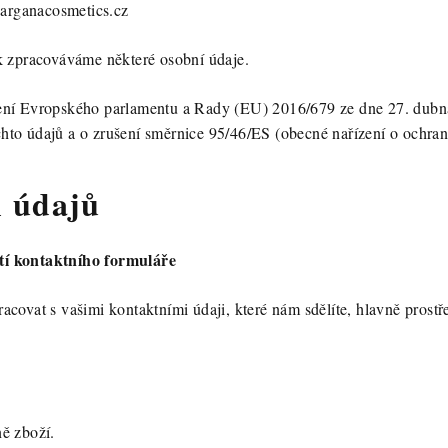
arganacosmetics.cz
k zpracováváme některé osobní údaje.
ení Evropského parlamentu a Rady (EU) 2016/679 ze dne 27. dubna
hto údajů a o zrušení směrnice 95/46/ES (obecné nařízení o ochr
h údajů
tí kontaktního formuláře
covat s vašimi kontaktními údaji, které nám sdělíte, hlavně prost
esa.
ně zboží.