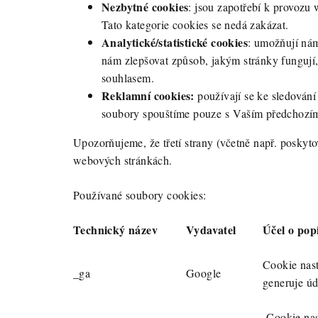
Nezbytné cookies
: jsou zapotřebí k provozu 
Tato kategorie cookies se nedá zakázat.
Analytické/statistické cookies
: umožňují nám
nám zlepšovat způsob, jakým stránky fungují,
souhlasem.
Reklamní cookies:
používají se ke sledování
soubory spouštíme pouze s Vaším předchozí
Upozorňujeme, že třetí strany (včetně např. posky
webových stránkách.
Používané soubory cookies:
Technický název
Vydavatel
Účel o pop
Cookie nast
_ga
Google
generuje úd
Cookie nas