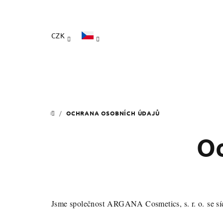
Přejít
na
obsah
CZK
/
OCHRANA OSOBNÍCH ÚDAJŮ
DOMŮ
Oc
Jsme společnost ARGANA Cosmetics, s. r. o.
se s