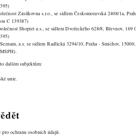
 395)
(společnost Zásilkovna s.r.o., se sídlem Českomoravská 2408/1a, Pr
kou C 139387)
(společnost Shoptet a.s., se sídlem Dvořeckého 628/8, Břevnov, 169 
 395)
 Seznam, a.s. se sídlem
Radlická 3294/10, Praha - Smíchov, 15000,
3/MSPH).
o dalším subjektům:
ké unie.
 vědět
 pro ochranu osobních údajů.