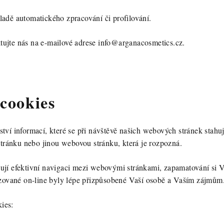
adě automatického zpracování či profilování.
ujte nás na e-mailové adrese
info@arganacosmetics.cz
.
 cookies
tví informací, které se při návštěvě našich webových stránek stahu
 stránku nebo jinou webovou stránku, která je rozpozná.
jí efektivní navigaci mezi webovými stránkami, zapamatování si Va
razované on-line byly lépe přizpůsobené Vaší osobě a Vaším zájmům
ies: