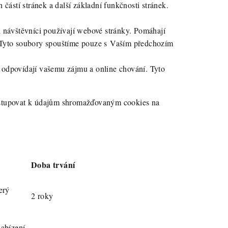
částí stránek a další základní funkčnosti stránek.
ši návštěvníci používají webové stránky. Pomáhají
í. Tyto soubory spouštíme pouze s Vaším předchozím
e odpovídají vašemu zájmu a online chování. Tyto
přistupovat k údajům shromažďovaným cookies na
Doba trvání
erý
2 roky
abízení