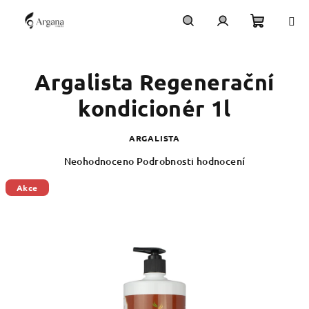
Přejít
na
obsah
Nákupn
Hledat
Přihlášení
Argalista Regenerační
košík
kondicionér 1l
ARGALISTA
Průměrné
Neohodnoceno
Podrobnosti hodnocení
hodnocení
produktu
Akce
je
0,0
z
5
hvězdiček.