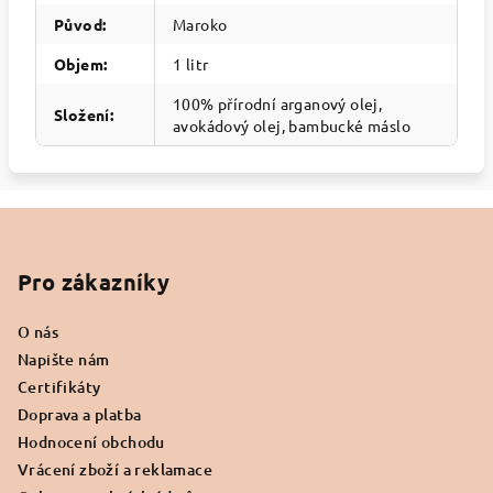
Původ
:
Maroko
Objem
:
1 litr
100% přírodní arganový olej,
Složení
:
avokádový olej, bambucké máslo
Z
á
p
Pro zákazníky
a
O nás
t
Napište nám
í
Certifikáty
Doprava a platba
Hodnocení obchodu
Vrácení zboží a reklamace