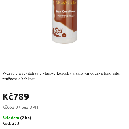
Vyživuje a revitalizuje vlasové konečky a zároveň dodává lesk, sílu,
pružnost a hebkost.
Kč789
Kč652,07 bez DPH
Měrná
Skladem
(2 ks)
cena:
Kód:
253