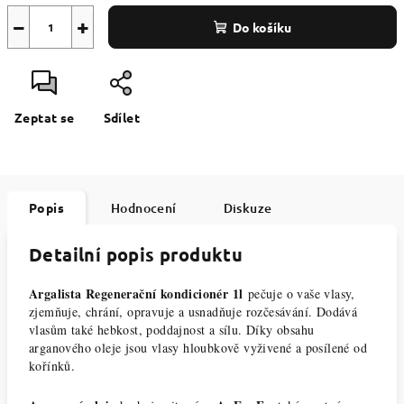
−
+
Do košíku
Zeptat se
Sdílet
Popis
Hodnocení
Diskuze
Detailní popis produktu
Argalista Regenerační kondicionér 1l
pečuje o vaše vlasy,
zjemňuje, chrání, opravuje a usnadňuje rozčesávání. Dodává
vlasům také hebkost, poddajnost a sílu. Díky obsahu
arganového oleje jsou vlasy hloubkově vyživené a posílené od
kořínků.