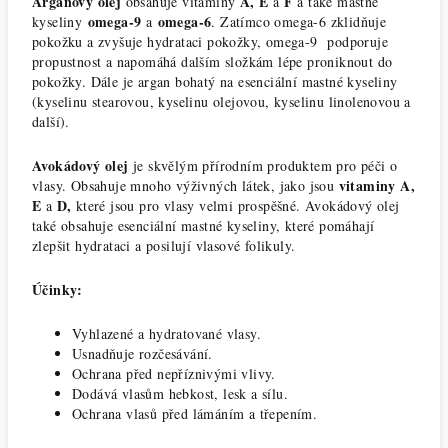
Arganový olej
A, E
F
obsahuje vitamíny
a
a také mastné
omega-9
omega-6
kyseliny
a
. Zatímco omega-6 zklidňuje
pokožku a zvyšuje hydrataci pokožky, omega-9 podporuje
propustnost a napomáhá dalším složkám lépe proniknout do
pokožky. Dále je argan bohatý na esenciální mastné kyseliny
(kyselinu stearovou, kyselinu olejovou, kyselinu linolenovou a
další).
Avokádový olej
je skvělým přírodním produktem pro péči o
vitaminy A,
vlasy. Obsahuje mnoho výživných látek, jako jsou
E
D,
a
které jsou pro vlasy velmi prospěšné. Avokádový olej
také obsahuje esenciální mastné kyseliny, které pomáhají
zlepšit hydrataci a posilují vlasové folikuly.
Účinky:
Vyhlazené a hydratované vlasy.
Usnadňuje rozčesávání.
Ochrana před nepříznivými vlivy.
Dodává vlasům hebkost, lesk a sílu.
Ochrana vlasů před lámáním a třepením.