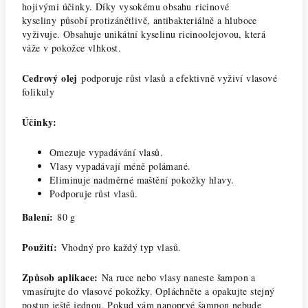
hojivými účinky. Díky vysokému obsahu ricinové
kyseliny působí protizánětlivě, antibakteriálně a hluboce
vyživuje. Obsahuje unikátní kyselinu ricinoolejovou, která
váže v pokožce vlhkost.
Cedrový olej
podporuje růst vlasů a efektivně vyživí vlasové
folikuly
Účinky:
Omezuje vypadávání vlasů.
Vlasy vypadávají méně polámané.
Eliminuje nadměrné maštění pokožky hlavy.
Podporuje růst vlasů.
Balení:
80 g
Použití:
Vhodný pro každý typ vlasů.
Způsob aplikace:
Na ruce nebo vlasy naneste šampon a
vmasírujte do vlasové pokožky. Opláchněte a opakujte stejný
postup ještě jednou. Pokud vám napoprvé šampon nebude