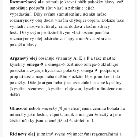
Rozmarýnový ole
j stimuluje krevní oběh pokožky hlavy, což
umožňuje podpořit růst vlasů a zabránit jejich
vypadávání. Díky svému stimulačnímu účinku může
rozmarýnový olej dodat vlasům chybějící objem. Dokáže také
vyhladit vlasové kutikuly, čímž dodává vlasům zdravý
lesk.
Díky svým protizánětlivým vlastnostem pomáhá
rozmarýnový olej odstraňovat lupy a udržovat zdravou
pokožku hlavy.
Arganový olej
A, E
F
obsahuje vitamíny
a
a také mastné
omega-9
omega-6
kyseliny
a
. Zatímco omega-6 zklidňuje
pokožku a zvyšuje hydrataci pokožky, omega-9 podporuje
propustnost a napomáhá dalším složkám lépe proniknout do
pokožky. Dále je argan bohatý na esenciální mastné kyseliny
(kyselinu stearovou, kyselinu olejovou, kyselinu linolenovou a
další).
Ghassoul
neboli
marocký jíl
je velice jemná zemina bohatá na
minerály jako fosfor, vápník, sodík a mangan železitý a jeho
čisticí účinky jsou známé již od 6. století n. l.
Ricinový olej
je známý svými výjimečnými regeneračními a