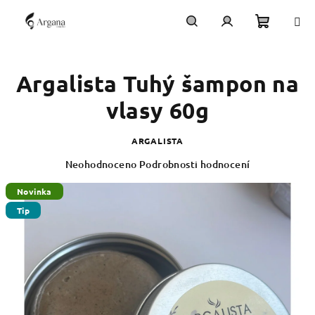
Přejít
na
obsah
Nákupn
Hledat
Přihlášení
Argalista Tuhý šampon na
košík
vlasy 60g
ARGALISTA
Průměrné
Neohodnoceno
Podrobnosti hodnocení
hodnocení
produktu
Novinka
je
Tip
0,0
z
5
hvězdiček.