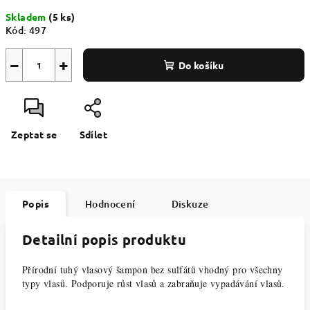
Měrná
Skladem
(5 ks)
cena:
Kód:
497
−
+
Do košíku
Zeptat se
Sdílet
Popis
Hodnocení
Diskuze
Detailní popis produktu
Přírodní tuhý vlasový šampon bez sulfátů vhodný pro všechny
typy vlasů. Podporuje růst vlasů a zabraňuje vypadávání vlasů.