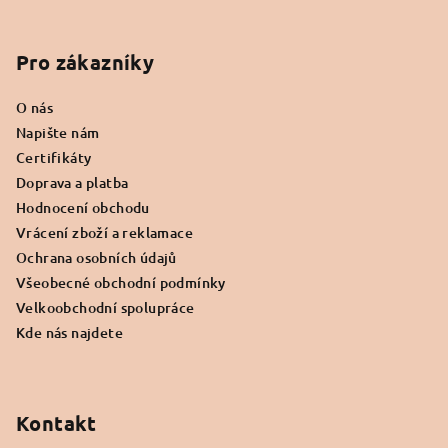
Z
á
p
Pro zákazníky
a
O nás
t
Napište nám
í
Certifikáty
Doprava a platba
Hodnocení obchodu
Vrácení zboží a reklamace
Ochrana osobních údajů
Všeobecné obchodní podmínky
Velkoobchodní spolupráce
Kde nás najdete
Kontakt