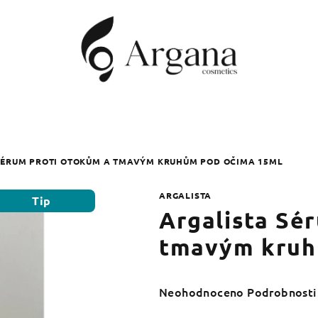
SÉRUM PROTI OTOKŮM A TMAVÝM KRUHŮM POD OČIMA 15ML
ARGALISTA
Tip
Argalista Sé
tmavým kruh
Průměrné
Neohodnoceno
Podrobnosti
hodnocení