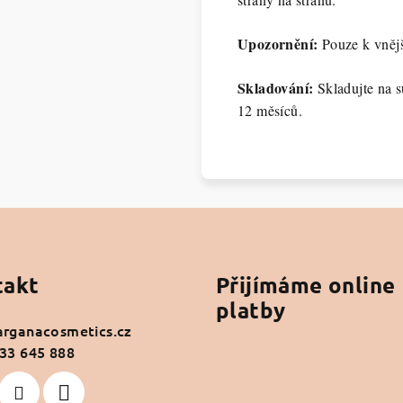
Upozornění:
Pouze k vněj
Skladování:
Skladujte na s
12 měsíců.
takt
Přijímáme online
platby
arganacosmetics.cz
33 645 888