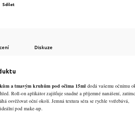
Sdílet
cení
Diskuze
oduktu
tokům a tmavým kruhům pod očima 15ml
dodá vašemu očnímu ok
hled. R
oll-on aplikátor zajišťuje snadné a příjemné nanášení, zatím
á osvěžovat oční okolí. Jemná textura séra se rychle vstřebává,
 ideální pod make-up.