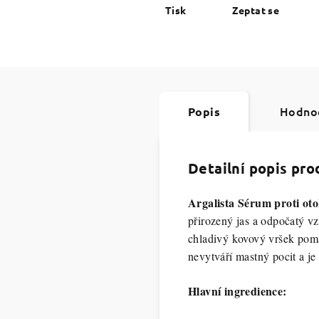
Tisk
Zeptat se
Hodno
Popis
Detailní popis pr
Argalista Sérum proti o
přirozený jas a odpočatý vz
chladivý kovový vršek pomáh
nevytváří mastný pocit a je
Hlavní ingredience: