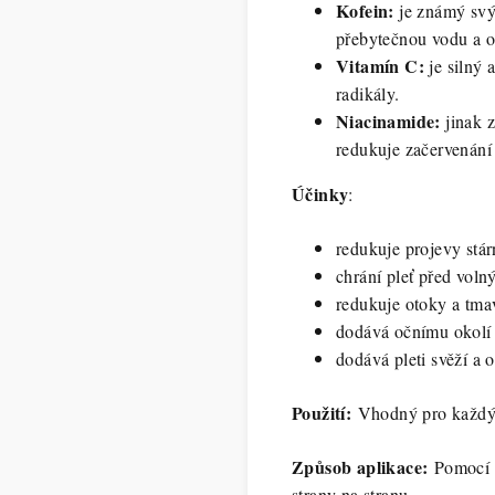
Kofein:
je známý svý
přebytečnou vodu a 
Vitamín C:
je silný 
radikály.
Niacinamide:
jinak z
redukuje začervenání 
Účinky
:
redukuje projevy stárn
chrání pleť před voln
redukuje otoky a tma
dodává očnímu okolí 
dodává pleti svěží a 
Použití:
Vhodný pro každý
Způsob aplikace:
Pomocí ro
strany na stranu.