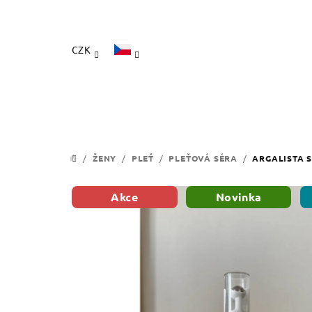
Přejít
na
obsah
CZK
/
ŽENY
/
PLEŤ
/
PLEŤOVÁ SÉRA
/
ARGALISTA 
DOMŮ
Akce
Novinka