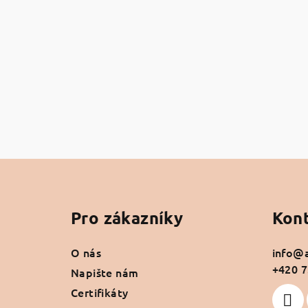
Z
á
Pro zákazníky
Kon
p
a
O nás
info
@
+420 7
t
Napište nám
Certifikáty
í