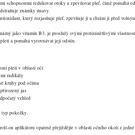
mi schopnostmi redukovat otoky a zpevňovat pleť, čímž pomáhá o
odstraňuje známky únavy.
antioxidant, který rozjasňuje pleť, zpevňuje ji a chrání ji před volný
námý jako vitamín B3, je proslulý svými protizánětlivými vlastnos
pleti a pomáhá vyrovnávat její odstín.
utí pleti v oblasti očí
ými radikály
vé kruhy pod očima
přirozený jas
odpočatý vzhled
 typ pokožky.
ll-on aplikátoru opatrně přejíždějte v oblasti očního okolí z jedné