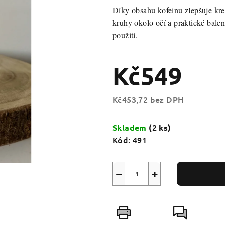
produktu
Díky obsahu kofeinu zlepšuje kre
je
kruhy okolo očí a praktické balen
0,0
použití.
z
5
hvězdiček.
Kč549
Kč453,72 bez DPH
Měrná
cena:
Skladem
(2 ks)
Kód:
491
−
+