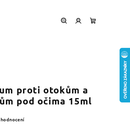
Hledat
Přihlášení
Nákupní
košík
rum proti otokům a
ům pod očima 15ml
 hodnocení