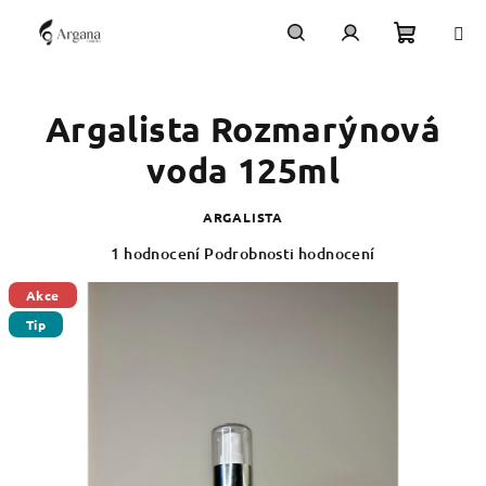
Přejít
na
obsah
Nákupn
Hledat
Přihlášení
Argalista Rozmarýnová
košík
voda 125ml
ARGALISTA
Průměrné
1 hodnocení
Podrobnosti hodnocení
hodnocení
produktu
Akce
je
Tip
5,0
z
5
hvězdiček.