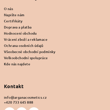
a
O nás
t
Napište nám
í
Certifikáty
Doprava a platba
Hodnocení obchodu
Vrácení zboží a reklamace
Ochrana osobních údajů
Všeobecné obchodní podmínky
Velkoobchodní spolupráce
Kde nás najdete
Kontakt
info
@
arganacosmetics.cz
+420 733 645 888