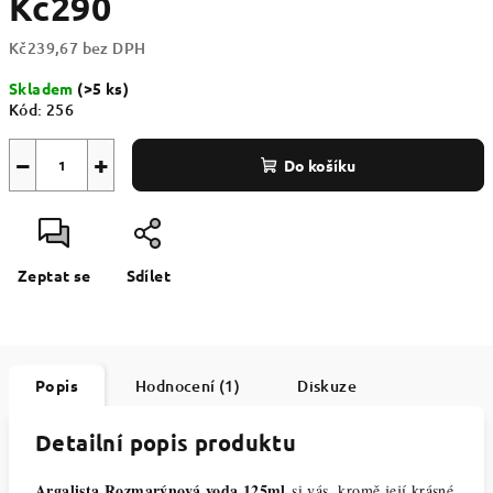
Kč290
Kč239,67 bez DPH
Měrná
Skladem
(>5 ks)
cena:
Kód:
256
−
+
Do košíku
Zeptat se
Sdílet
Popis
Hodnocení (1)
Diskuze
Detailní popis produktu
Argalista Rozmarýnová voda 125ml
si vás, kromě její krásné