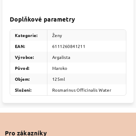
Doplňkové parametry
Kategorie
:
Ženy
EAN
:
6111260841211
Výrobce
:
Argalista
Původ
:
Maroko
Objem
:
125ml
Složení
:
Rosmarinus Officinalis Water
Z
á
p
Pro zákazníky