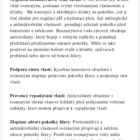
vůně rozmarýnu, podmaní svými všestrannými vlastnostmi a
účinky. Má tonizující a zklidňující účinky na pokožku, což ji
činí ideální pro regulaci pH a hydrataci pleti. Její antiseptické
a antimikrobiální vlastnosti pomáhají ochránit pokožku před
bakteriemi a infekcemi. Rozmarýnová voda zároveň obsahuje
antioxidanty, které bojují s volnými radikály a pomáhají
předcházet předčasnému stárnutí pokožky. Může se také
používat na zmírnění bolesti svalů a kloubů, zažívacích
problémů nebo úlevu od bolesti hlavy.
Podpora růstu vlasů:
Kyselina karnozová obsažená v
rozmarýnu zlepšuje prokrvení pokožky hlavy a podporuje růst
vlasů.
Prevence vypadávání vlasů:
Antioxidanty obsažené v
rozmarýnu chrání vlasové folikuly před poškozením volnými
radikály, které mohou přispívat k vypadávání vlasů.
Zlepšení zdraví pokožky hlavy
: Protizánětlivé a
antimikrobiální vlastnosti rozmarýnu přispívají k udržení
zdravé pokožky hlavy. Používání rozmarýnové vody může