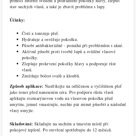
pomoci zmírnit svědění a podráždění pokožky hlavy, zlepšit
stav suchých vlasů, a také je zbavit problému s lupy.
Účinky:
Čistí a tonizuje pleť.
Hydratuje a osvěžuje pokožku.
Působí antibakteriálně - pomáhá při problémům s akné.
Aktivně působí proti tvorbě lupů a svědění vlasové
pokožky.
Zlepšuje prokrvení pokožky hlavy a podporuje růst
vlasů.
Zmírňuje bolest svalů a kloubů.
Způsob aplikace:
Nastříkejte na odlíčenou a vyčištěnou pleť
jako toner před nanesením séra. Pro podporu růstu vlasů
aplikujte rozmarýnovou vodu na vlasovou pokožku před
umytím, jemně vmasírujte, nechte pár minut působit a následně
vlasy umyjte.
Skladování:
Skladujte na suchém a tmavém místě při
pokojové teplotě. Po otevření spotřebujte do 12 měsíců.