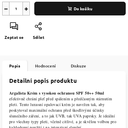
−
+
Do košíku
Zeptat se
Sdílet
Popis
Hodnocení
Diskuze
Detailní popis produktu
Argalista Krém s vysokou ochranou SPF 50++ 50ml
efektivně chrání pleť před spálením a předčasným stárnutím
pleti. Tento luxusní opalovací krém je navržen tak, aby
poskytoval maximální ochranu před škodlivými účinky
slunečního záření, a to jak UVB, tak UVA paprsky. Je ideální
pro všechny typy pleti, včetně citlivé, a je skvělou volbou pro
každodenní použití i na intenzivní slunění.