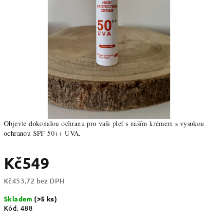
Objevte dokonalou ochranu pro vaši pleť s naším krémem s vysokou
ochranou SPF 50++ UVA.
Kč549
Kč453,72 bez DPH
Měrná
Skladem
(>5 ks)
cena:
Kód:
488