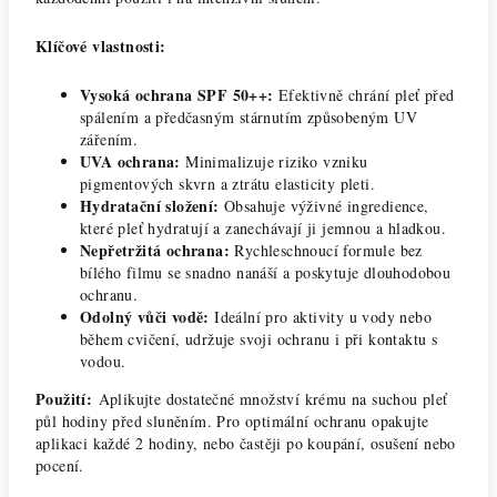
Klíčové vlastnosti:
Vysoká ochrana SPF 50++:
Efektivně chrání pleť před
spálením a předčasným stárnutím způsobeným UV
zářením.
UVA ochrana:
Minimalizuje riziko vzniku
pigmentových skvrn a ztrátu elasticity pleti.
Hydratační složení:
Obsahuje výživné ingredience,
které pleť hydratují a zanechávají ji jemnou a hladkou.
Nepřetržitá ochrana:
Rychleschnoucí formule bez
bílého filmu se snadno nanáší a poskytuje dlouhodobou
ochranu.
Odolný vůči vodě:
Ideální pro aktivity u vody nebo
během cvičení, udržuje svoji ochranu i při kontaktu s
vodou.
Použití:
Aplikujte dostatečné množství krému na suchou pleť
půl hodiny před sluněním. Pro optimální ochranu opakujte
aplikaci každé 2 hodiny, nebo častěji po koupání, osušení nebo
pocení.