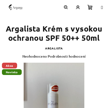
Přejít
na
obsah
Nákupn
Hledat
Přihlášení
Argalista Krém s vysokou
košík
ochranou SPF 50++ 50ml
ARGALISTA
Průměrné
Neohodnoceno
Podrobnosti hodnocení
hodnocení
produktu
Akce
je
Novinka
0,0
z
5
hvězdiček.