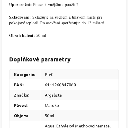
Upozornění:
Pouze k vnějšímu použití!
Skladování:
Skladujte na suchém a tmavém místě při
pokojové teplotě. Po otevření spotřebujte do 12 měsíců.
Obsah balení:
50 ml
Doplňkové parametry
Kategorie
:
Pleť
EAN
:
6111260847060
Značka
:
Argalista
Původ
:
Maroko
Objem
:
50ml
Aqua, Ethylexyl Methoxycinamate,