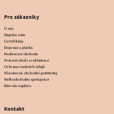
Z
á
p
Pro zákazníky
a
O nás
t
Napište nám
í
Certifikáty
Doprava a platba
Hodnocení obchodu
Vrácení zboží a reklamace
Ochrana osobních údajů
Všeobecné obchodní podmínky
Velkoobchodní spolupráce
Kde nás najdete
Kontakt