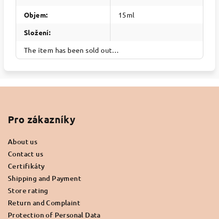
Objem
:
15ml
Složení
:
The item has been sold out…
F
o
o
Pro zákazníky
t
About us
e
Contact us
r
Certifikáty
Shipping and Payment
Store rating
Return and Complaint
Protection of Personal Data