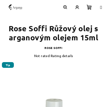
Skip
to
content
Shoppi
Search
Login
Rose Soffi Růžový olej s
cart
arganovým olejem 15ml
ROSE SOFFI
The
Not rated
Rating details
average
product
Tip
rating
is
0,0
out
of
5
stars.