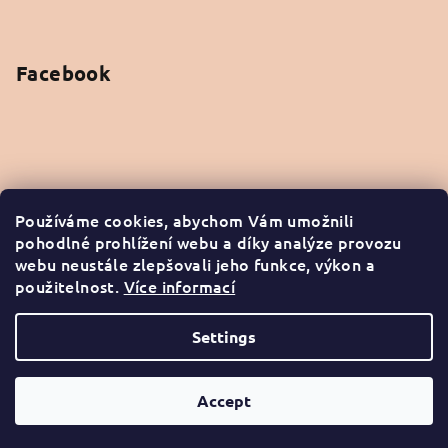
Facebook
Instagram
Používáme cookies, abychom Vám umožnili
pohodlné prohlížení webu a díky analýze provozu
webu neustále zlepšovali jeho funkce, výkon a
použitelnost.
Více informací
Follow on Instagram
Settings
Copyright 2026
arganacosmetics
. All rights reserved.
Accept
Created by Shoptet